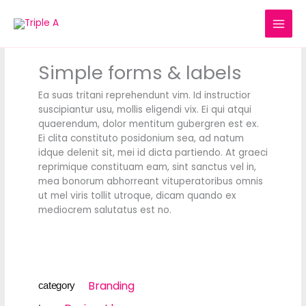
Skip
to
content
Simple forms & labels
Ea suas tritani reprehendunt vim. Id instructior
suscipiantur usu, mollis eligendi vix. Ei qui atqui
quaerendum, dolor mentitum gubergren est ex.
Ei clita constituto posidonium sea, ad natum
idque delenit sit, mei id dicta partiendo. At graeci
reprimique constituam eam, sint sanctus vel in,
mea bonorum abhorreant vituperatoribus omnis
ut mel viris tollit utroque, dicam quando ex
mediocrem salutatus est no.
Branding
category