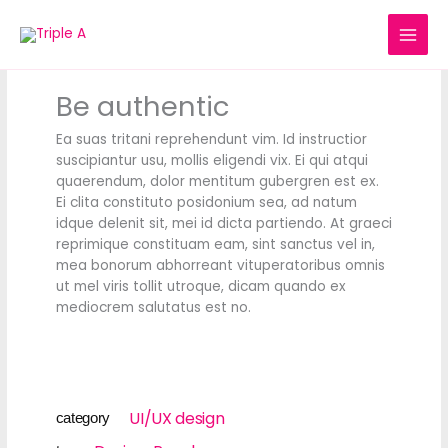
Skip
to
content
Be authentic
Ea suas tritani reprehendunt vim. Id instructior
suscipiantur usu, mollis eligendi vix. Ei qui atqui
quaerendum, dolor mentitum gubergren est ex.
Ei clita constituto posidonium sea, ad natum
idque delenit sit, mei id dicta partiendo. At graeci
reprimique constituam eam, sint sanctus vel in,
mea bonorum abhorreant vituperatoribus omnis
ut mel viris tollit utroque, dicam quando ex
mediocrem salutatus est no.
UI/UX design
category